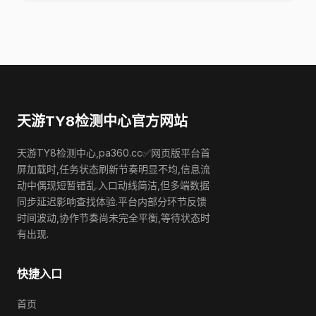
天游TY8检测中心官方网站
天游TY8检测中心,pa360.cc✅网页版平台首
屏加载时,任务状态刷新节奏明显不均,信息流
动中偶现短暂错乱.入口动线简洁,但多端数据
同步延迟影响查找体验.平台内部分环节反馈
时间波动,协作节奏尚未完全平衡,等待状态时
有出现.
快捷入口
首页