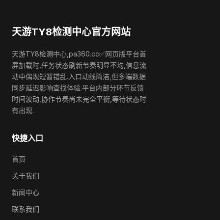
天游TY8检测中心官方网站
天游TY8检测中心,pa360.cc✅网页版平台首
屏加载时,任务状态刷新节奏明显不均,信息流
动中偶现短暂错乱.入口动线简洁,但多端数据
同步延迟影响查找体验.平台内部分环节反馈
时间波动,协作节奏尚未完全平衡,等待状态时
有出现.
快捷入口
首页
关于我们
新闻中心
联系我们