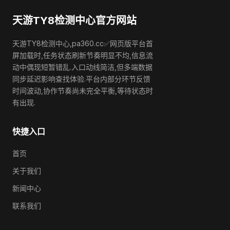
天游TY8检测中心官方网站
天游TY8检测中心,pa360.cc✅网页版平台首
屏加载时,任务状态刷新节奏明显不均,信息流
动中偶现短暂错乱.入口动线简洁,但多端数据
同步延迟影响查找体验.平台内部分环节反馈
时间波动,协作节奏尚未完全平衡,等待状态时
有出现.
快捷入口
首页
关于我们
新闻中心
联系我们