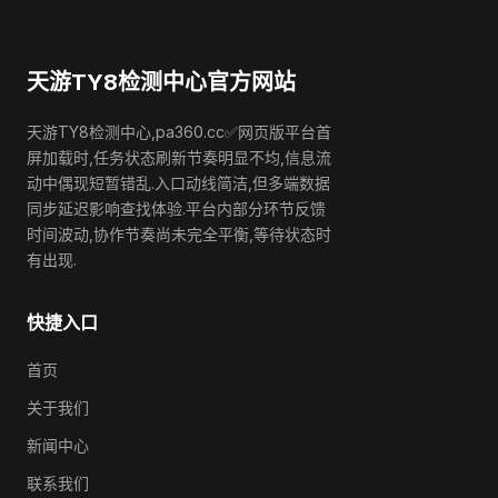
天游TY8检测中心官方网站
天游TY8检测中心,pa360.cc✅网页版平台首
屏加载时,任务状态刷新节奏明显不均,信息流
动中偶现短暂错乱.入口动线简洁,但多端数据
同步延迟影响查找体验.平台内部分环节反馈
时间波动,协作节奏尚未完全平衡,等待状态时
有出现.
快捷入口
首页
关于我们
新闻中心
联系我们