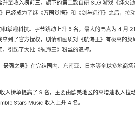
至收入榜前三，旗下的第二款自研 SLG 游戏《烽火勋章》
章》已经成为了继《万国觉悟》和《剑与远征》之后，拉
和掌趣科技。字节跳动上升 5 名，最大的亮点为 4 月 
游戏拿到了官方授权，剧情和画质对《航海王》有极高的复原
究，引起了大批《航海王》粉丝的追捧。
：最强之男》在完结国内、东南亚、日本等全球多地商场测验后
。
ang 在 4 月收入榜单提高了 9 名，主要由欧美地区的高增速
e Stars Music 收入上升 4 名。