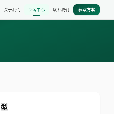
关于我们
新闻中心
联系我们
获取方案
车型