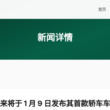
首页
新闻详情
来将于 1 月 9 日发布其首款轿车