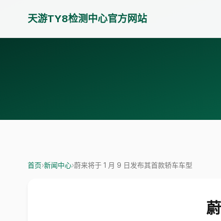
天游TY8检测中心官方网站
首页
›
新闻中心
›
蔚来将于 1 月 9 日发布其首款轿车车型
蔚