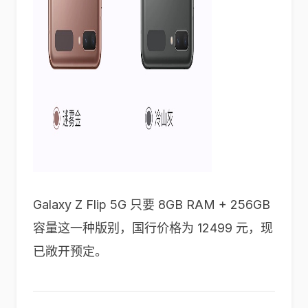
Galaxy Z Flip 5G 只要 8GB RAM + 256GB
容量这一种版别，国行价格为 12499 元，现
已敞开预定。