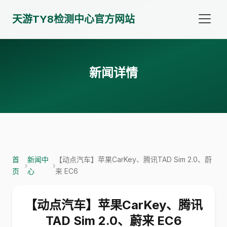
天游TY8检测中心官方网站
新闻详情
首
新闻中
【动点汽车】苹果CarKey、腾讯TAD Sim 2.0、蔚
›
›
页
心
来 EC6
【动点汽车】苹果CarKey、腾讯
TAD Sim 2.0、蔚来 EC6