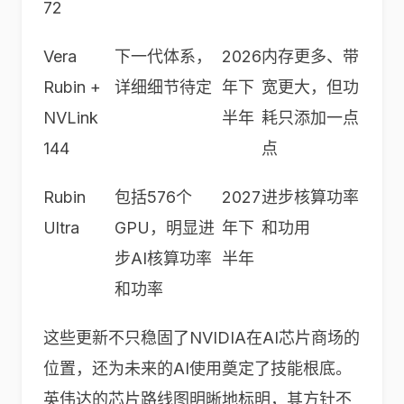
72
Vera
下一代体系，
2026
内存更多、带
Rubin +
详细细节待定
年下
宽更大，但功
NVLink
半年
耗只添加一点
144
点
Rubin
包括
576
个
2027
进步核算功率
Ultra
GPU
，明显进
年下
和功用
步
AI
核算功率
半年
和功率
这些更新不只稳固了NVIDIA在AI芯片商场的
位置，还为未来的AI使用奠定了技能根底。
英伟达的芯片路线图明晰地标明，其方针不