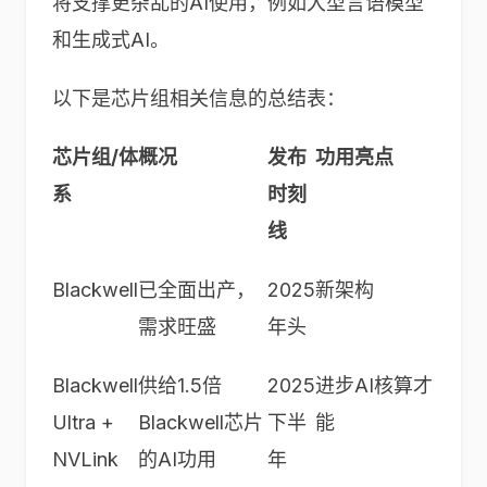
将支撑更杂乱的AI使用，例如大型言语模型
和生成式AI。
以下是芯片组相关信息的总结表：
芯片组
/
体
概况
发布
功用亮点
系
时刻
线
Blackwell
已全面出产，
2025
新架构
需求旺盛
年头
Blackwell
供给
1.5
倍
2025
进步
AI
核算才
Ultra +
Blackwell
芯片
下半
能
NVLink
的
AI
功用
年