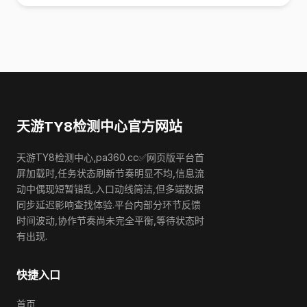
天游TY8检测中心官方网站
天游TY8检测中心,pa360.cc✅网页版平台首
屏加载时,任务状态刷新节奏明显不均,信息流
动中偶现短暂错乱.入口动线简洁,但多端数据
同步延迟影响查找体验.平台内部分环节反馈
时间波动,协作节奏尚未完全平衡,等待状态时
有出现.
快捷入口
首页