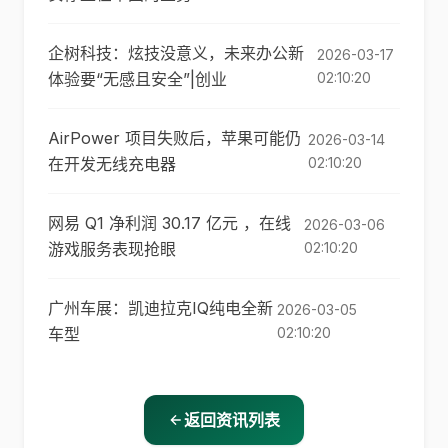
企树科技：炫技没意义，未来办公新
2026-03-17
体验要“无感且安全”|创业
02:10:20
AirPower 项目失败后，苹果可能仍
2026-03-14
在开发无线充电器
02:10:20
网易 Q1 净利润 30.17 亿元 ，在线
2026-03-06
游戏服务表现抢眼
02:10:20
广州车展：凯迪拉克IQ纯电全新
2026-03-05
车型
02:10:20
返回资讯列表