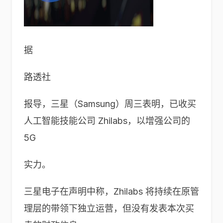
据
路透社
报导，三星（Samsung）周三表明，已收买
人工智能技能公司 Zhilabs，以增强公司的
5G
实力。
三星电子在声明中称，Zhilabs 将持续在原管
理层的带领下独立运营，但没有发表本次买