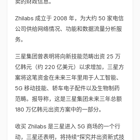
卖的财政信息。
Zhilabs 成立于 2008 年，为大约 50 家电信
公司供给网络情况、功能和数据流量分析服
务。
三星集团曾表明将向新技能范畴出资 25 万
亿韩元（约 220 亿美元）以求增加，三星方
案将这笔资金在未来三年里用于人工智能、
5G 移动技能、轿车电子配件以及生物制药
范畴。报导称，这是三星集团未来三年总额
180 万亿韩元出资方案中的一部分。
收买 Zhilabs 是三星进入 5G 商场的一个行
动，三星还表明，将持续“探究并出资新式技