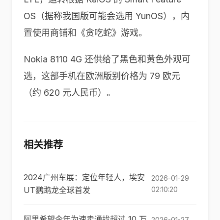
OS（据称我国版可能会选用 YunOS），内
置使用商铺和《贪吃蛇》游戏。
Nokia 8110 4G 还供给了黑色和黄色外观可
选，这部手机在欧洲版别价格为 79 欧元
（约 620 元人民币）。
相关推荐
2024广州车展：定位年轻人，埃安
2026-01-29
UT鹦鹉龙全球首发
02:10:20
阿里希望今年为速卖通找超过 10 万
2026-01-27