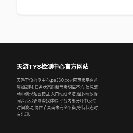
天游TY8检测中心官方网站
天游TY8检测中心,pa360.cc✅网页版平台首
屏加载时,任务状态刷新节奏明显不均,信息流
动中偶现短暂错乱.入口动线简洁,但多端数据
同步延迟影响查找体验.平台内部分环节反馈
时间波动,协作节奏尚未完全平衡,等待状态时
有出现.