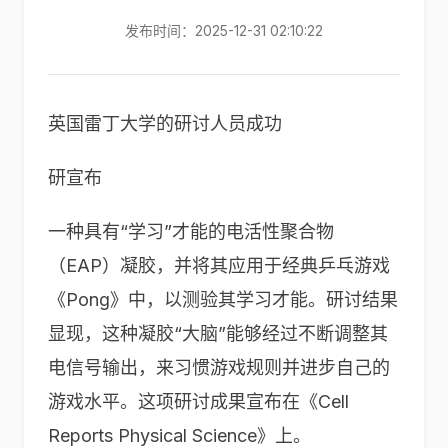
发布时间：2025-12-31 02:10:22
英国雷丁大学的研讨人员成功
研宣布
一种具有“学习”才能的电活性聚合物
（EAP）凝胶，并将其应用于经典乒乓游戏
《Pong》中，以测验其学习才能。研讨结果
显现，这种凝胶“大脑”能够经过不断调整其
电信号输出，来习惯游戏规则并进步自己的
游戏水平。这项研讨成果宣布在《Cell
Reports Physical Science》上。