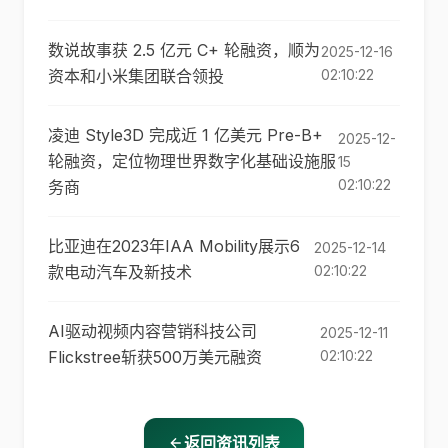
数说故事获 2.5 亿元 C+ 轮融资，顺为
2025-12-16
资本和小米集团联合领投
02:10:22
凌迪 Style3D 完成近 1 亿美元 Pre-B+
2025-12-
轮融资，定位物理世界数字化基础设施服
15
02:10:22
务商
比亚迪在2023年IAA Mobility展示6
2025-12-14
款电动汽车及新技术
02:10:22
AI驱动视频内容营销科技公司
2025-12-11
Flickstree斩获500万美元融资
02:10:22
返回资讯列表