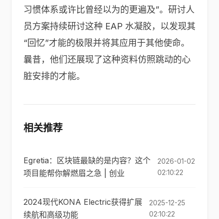
习惯体系或许比曾经以为的更遍及”。研讨人
员方案持续研讨这种 EAP 水凝胶，以发现其
“回忆”才能的极限并将其应用于其他使命。
曩昔，他们还展现了这种资料仿照跳动的心
脏安排的才能。
相关推荐
Egretia：区块链最缺的是内容？这个
2026-01-02
项目能帮你解燃眉之急 | 创业
02:10:22
2024现代KONA Electric获得扩展
2025-12-25
续航和高级功能
02:10:22