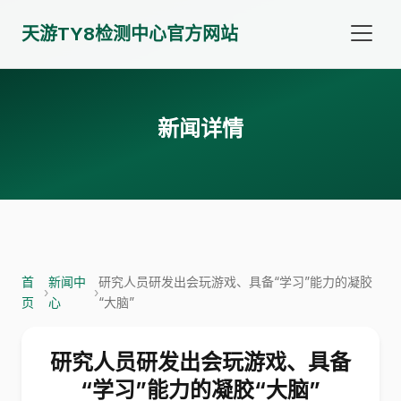
天游TY8检测中心官方网站
新闻详情
首
新闻中
研究人员研发出会玩游戏、具备“学习”能力的凝胶
›
›
页
心
“大脑”
研究人员研发出会玩游戏、具备
“学习”能力的凝胶“大脑”