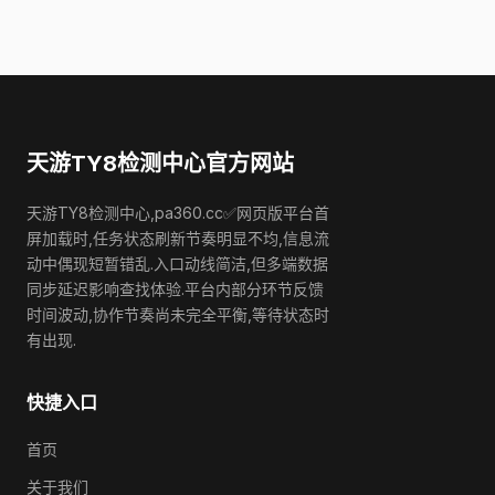
天游TY8检测中心官方网站
天游TY8检测中心,pa360.cc✅网页版平台首
屏加载时,任务状态刷新节奏明显不均,信息流
动中偶现短暂错乱.入口动线简洁,但多端数据
同步延迟影响查找体验.平台内部分环节反馈
时间波动,协作节奏尚未完全平衡,等待状态时
有出现.
快捷入口
首页
关于我们