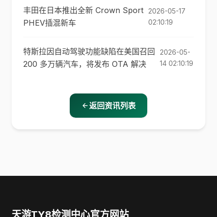
丰田在日本推出全新 Crown Sport
2026-05-17
PHEV插混新车
02:10:19
特斯拉因自动驾驶功能缺陷在美国召回
2026-05-
200 多万辆汽车，将发布 OTA 解决
14 02:10:19
返回资讯列表
天游TY8检测中心官方网站