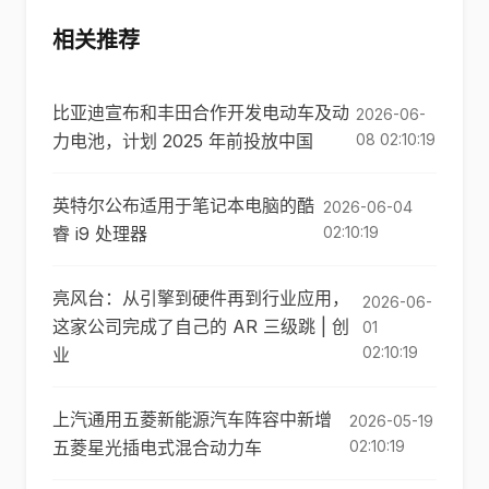
相关推荐
比亚迪宣布和丰田合作开发电动车及动
2026-06-
力电池，计划 2025 年前投放中国
08 02:10:19
英特尔公布适用于笔记本电脑的酷
2026-06-04
睿 i9 处理器
02:10:19
亮风台：从引擎到硬件再到行业应用，
2026-06-
这家公司完成了自己的 AR 三级跳 | 创
01
02:10:19
业
上汽通用五菱新能源汽车阵容中新增
2026-05-19
五菱星光插电式混合动力车
02:10:19