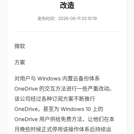
改造
发布时间：2026-06-11 02:10:19
微软
方案
对用户与 Windows 内置云备份体系
OneDrive 的交互方法进行一些严重改动。
该公司经过各种订阅方案不断推行
OneDrive，甚至为 Windows 10 上的
OneDrive 用户供给免费方法，让他们在本
月晚些时候正式停用该操作体系后持续运