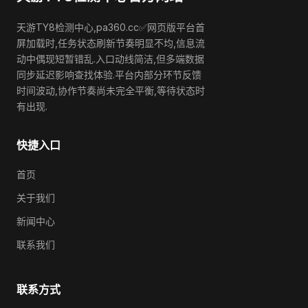
天游TY8检测中心,pa360.cc✅网页版平台首
屏加载时,任务状态刷新节奏明显不均,信息流
动中偶现短暂错乱.入口动线简洁,但多端数据
同步延迟影响查找体验.平台内部分环节反馈
时间波动,协作节奏尚未完全平衡,等待状态时
有出现.
快捷入口
首页
关于我们
新闻中心
联系我们
联系方式