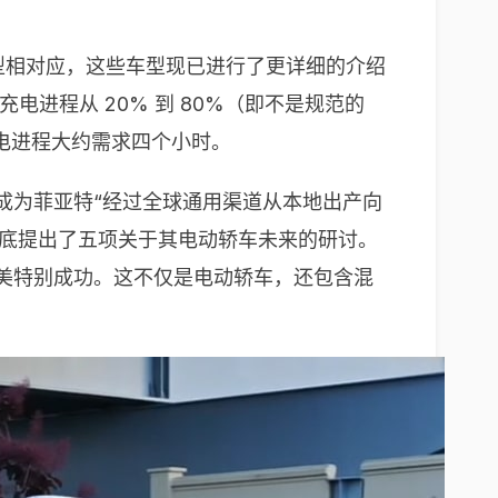
的车型相对应，这些车型现已进行了更详细的介绍
，充电进程从 20% 到 80%（即不是规范的
的充电进程大约需求四个小时。
 将成为菲亚特“经过全球通用渠道从本地出产向
 月底提出了五项关于其电动轿车未来的研讨。
在南美特别成功。这不仅是电动轿车，还包含混