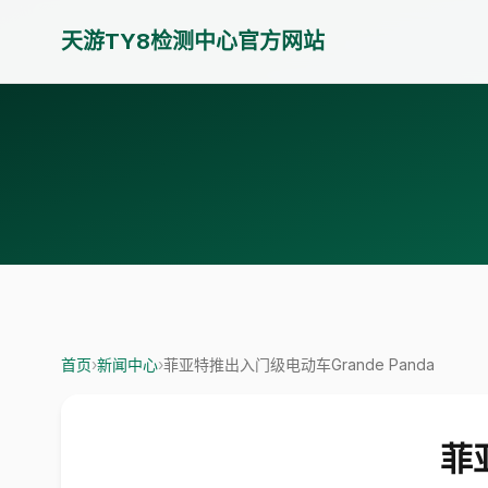
天游TY8检测中心官方网站
首页
›
新闻中心
›
菲亚特推出入门级电动车Grande Panda
菲