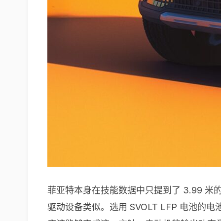
菲亚特本身在技能数据中只提到了 3.99 米的
驱动设备类似。选用 SVOLT LFP 电池的电