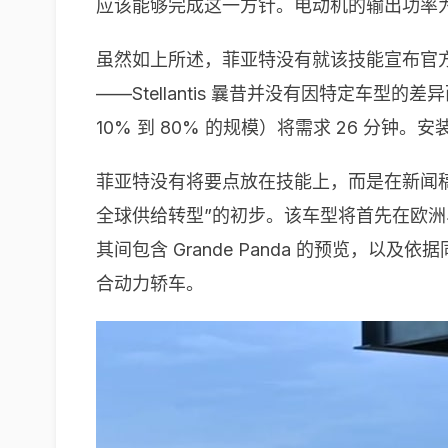
应该能够完成这一方针。电动机的输出功率为 
虽然如上所述，菲亚特没有就该技能宣布官方声
——Stellantis 曩昔并没有因特定车型的
10% 到 80% 的规模）将需求 26 分钟
菲亚特没有将要点放在技能上，而是在新闻稿中
全球供给转型”的初步。该车型将首先在欧洲
其间包含 Grande Panda 的预览
合动力轿车。