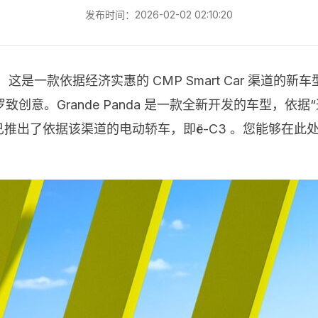
发布时间：2026-02-02 02:10:20
 Panda，这是一款依据经济实惠的 CMP Smart Car 渠
创意。Grande Panda 是一款全新开发的车型，依
出了依据该渠道的电动轿车，即ë-C3 。您能够在此处阅览 Ro