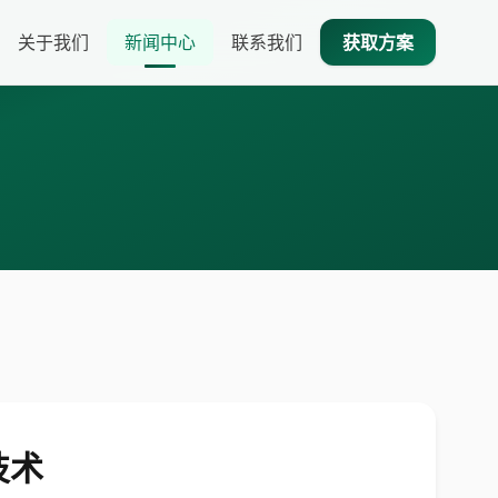
关于我们
新闻中心
联系我们
获取方案
技术