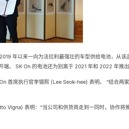
自 2019 年以来一向为法拉利最强壮的车型供给电池，
ider 开端。 SK On 的电池还为别离于 2021 年和 2022 年
n 首席执行官李锡熙 (Lee Seok-hee) 表明。 
tto Vigna) 表明：“当公司和供货商走到一同时，协作将推