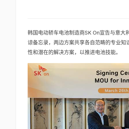
韩国电动轿车电池制造商SK On宣告与意大
谅备忘录，两边方案共享各自范畴的专业知识
性和潜在的解决方案，以推进电池技能。