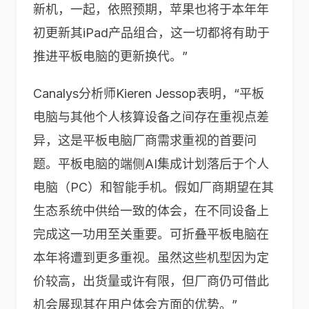
新机，一起，依照预期，苹果也将于本年年
初更新其iPad产品组合，这一切都将有助于
推进平板电脑的更新换代。”
Canalys分析师Kieren Jessop表明，“平板
电脑与其他个人核算设备之间存在重视点差
异，这是平板电脑厂商需求重视的首要问
题。平板电脑的端侧AI集成计划落后于个人
电脑（PC）和智能手机。假如厂商期望在其
生态系统中供给一致的体会，在不同设备上
完成这一功用至关重要。可折叠平板电脑在
本年将遭到更多重视。虽然这些机型因为定
价较高，出货量或许有限，但厂商仍可借此
机会展现其在用户体会方面的优势。”