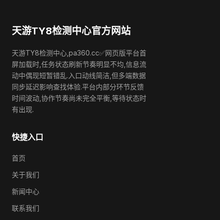
天游TY8检测中心官方网站
天游TY8检测中心,pa360.cc✅网页版平台首
屏加载时,任务状态刷新节奏明显不均,信息流
动中偶现短暂错乱.入口动线简洁,但多端数据
同步延迟影响查找体验.平台内部分环节反馈
时间波动,协作节奏尚未完全平衡,等待状态时
有出现.
快捷入口
首页
关于我们
新闻中心
联系我们