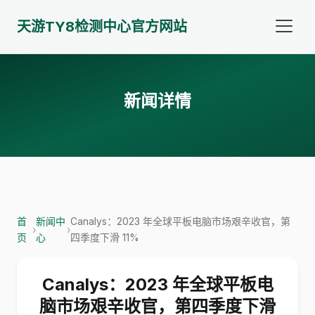
天游TY8检测中心官方网站
新闻详情
首
新闻中
Canalys：2023 年全球平板电脑市场艰辛收官，第
›
›
页
心
四季度下滑 11%
Canalys：2023 年全球平板电
脑市场艰辛收官，第四季度下滑