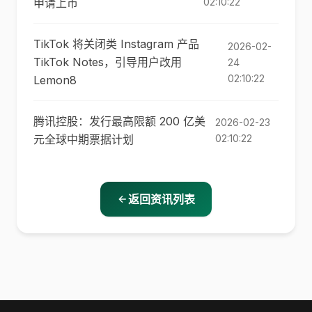
申请上市
02:10:22
TikTok 将关闭类 Instagram 产品
2026-02-
TikTok Notes，引导用户改用
24
02:10:22
Lemon8
腾讯控股：发行最高限额 200 亿美
2026-02-23
元全球中期票据计划
02:10:22
返回资讯列表