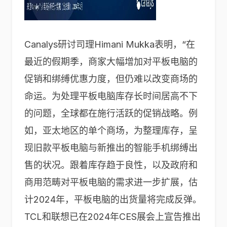
Canalys研讨司理Himani Mukka表明，“在
最近的假期季，商家大幅增加对平板电脑的
促销和绑缚优惠力度，但仍难以改变商场的
命运。为处理平板电脑库存长时间居高不下
的问题，全球都在施行活跃的促销战略。例
如，亚太地区的单个商场，为整理库存，呈
现旧款平板电脑与新推出的智能手机绑缚出
售的状况。跟着库存趋于良性，以及政府和
商用范畴对平板电脑的需求进一步扩展，估
计2024年，平板电脑的出货量将完成反弹。
TCL和联想已在2024年CES展会上宣告推出