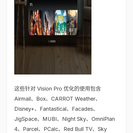
这些针对 Vision Pro 优化的使用包含
Airmail、Box、CARROT Weather、
Disney+、Fantastical、Facades、
JigSpace、MUBI、Night Sky、OmniPlan
4、Parcel、PCalc、Red Bull TV、Sky