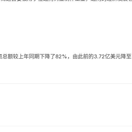
资总额较上年同期下降了
82%
，由此前的
3.72
亿美元降至