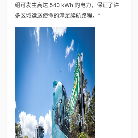
组可发生高达 540 kWh 的电力，保证了许
多区域运送使命的满足续航路程。”