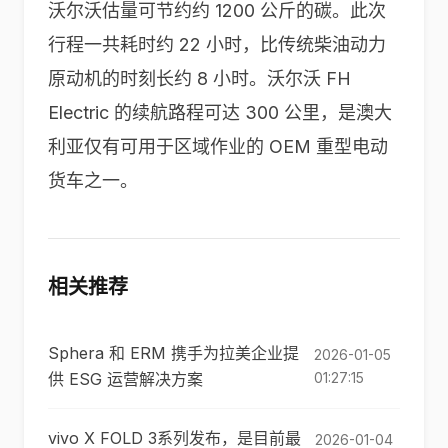
沃尔沃估量可节约约 1200 公斤的碳。此次
行程一共耗时约 22 小时，比传统柴油动力
原动机的时刻长约 8 小时。沃尔沃 FH
Electric 的续航路程可达 300 公里，是澳大
利亚仅有可用于区域作业的 OEM 重型电动
货车之一。
相关推荐
Sphera 和 ERM 携手为拉美企业提
2026-01-05
供 ESG 运营解决方案
01:27:15
vivo X FOLD 3系列发布，是目前最
2026-01-04