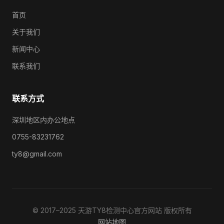
首页
关于我们
新闻中心
联系我们
联系方式
深圳地区内办公地点
0755-83231762
ty8@gmail.com
© 2017–2025 天游TY8检测中心官方网站 版权所有
网站地图