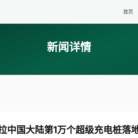
首页
新闻详情
拉中国大陆第1万个超级充电桩落