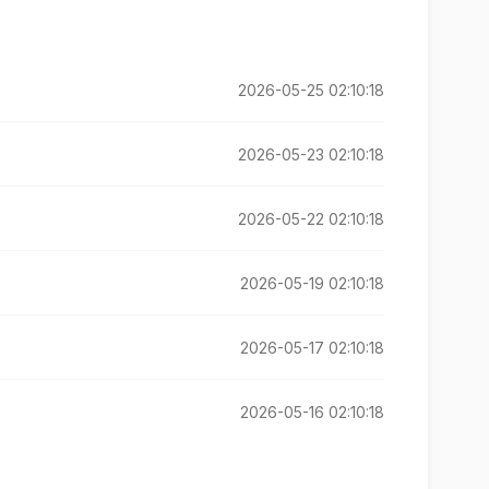
2026-05-25 02:10:18
2026-05-23 02:10:18
2026-05-22 02:10:18
2026-05-19 02:10:18
2026-05-17 02:10:18
2026-05-16 02:10:18