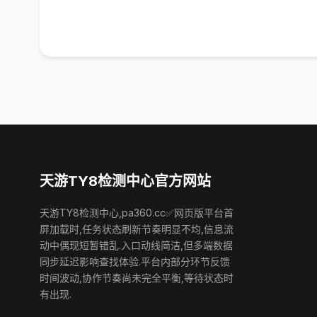
天游TY8检测中心官方网站
天游TY8检测中心,pa360.cc✅网页版平台首
屏加载时,任务状态刷新节奏明显不均,信息流
动中偶现短暂错乱.入口动线简洁,但多端数据
同步延迟影响查找体验.平台内部分环节反馈
时间波动,协作节奏尚未完全平衡,等待状态时
有出现.