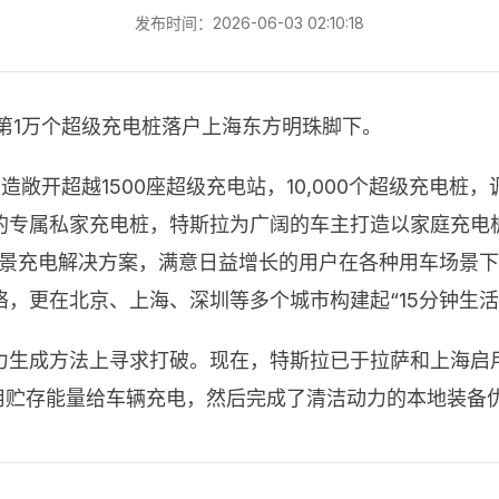
发布时间：2026-06-03 02:10:18
陆第1万个超级充电桩落户上海东方明珠脚下。
开超越1500座超级充电站，10,000个超级充电桩，调
的专属私家充电桩，特斯拉为广阔的车主打造以家庭充电
场景充电解决方案，满意日益增长的用户在各种用车场景
，更在北京、上海、深圳等多个城市构建起“15分钟生活
力生成方法上寻求打破。现在，特斯拉已于拉萨和上海启
最终运用贮存能量给车辆充电，然后完成了清洁动力的本地装