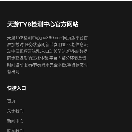
天游TY8检测中心官方网站
天游TY8检测中心,pa360.cc✅网页版平台首
屏加载时,任务状态刷新节奏明显不均,信息流
动中偶现短暂错乱.入口动线简洁,但多端数据
同步延迟影响查找体验.平台内部分环节反馈
时间波动,协作节奏尚未完全平衡,等待状态时
有出现.
快捷入口
首页
关于我们
新闻中心
联系我们