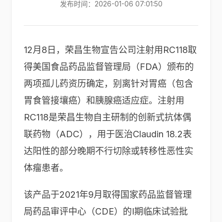
发布时间：2026-01-06 07:01:50
12月8日，荣昌生物宣告公司注射用RC118取
得美国食品药品监督管理局（FDA）颁布的
两项孤儿药资历确定，别离针对胃癌（包含
胃食管接壤癌）和胰腺癌适应症。注射用
RC118是荣昌生物自主研制的创新式抗体偶
联药物（ADC），用于医治Claudin 18.2表
达阳性的部分晚期不行切除或转移性恶性实
体瘤患者。
该产品于2021年9月取得国家药品监督管理
局药品审评中心（CDE）的I期临床试验批