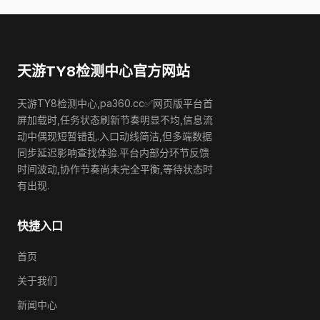
天游TY8检测中心官方网站
天游TY8检测中心,pa360.cc✅网页版平台首
屏加载时,任务状态刷新节奏明显不均,信息流
动中偶现短暂错乱.入口动线简洁,但多端数据
同步延迟影响查找体验.平台内部分环节反馈
时间波动,协作节奏尚未完全平衡,等待状态时
有出现.
快捷入口
首页
关于我们
新闻中心