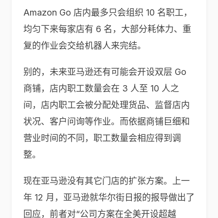
Amazon Go 店内最多只会组织 10 名职工，
均匀下来每家店有 6 名，大部分耗体力、重
复的作业会交给机器人来完结。
别的，未来亚马逊还有可能会开设双层 Go
商铺，店内职工数量会在 3 人至 10 人之
间，店内职工会被分配处理货品、监督店内
状况、客户问询等作业。而依据商铺巨细和
营业时间的不同，职工数量会相应得到调
整。
现在亚马逊没有其它门店的扩张方案。上一
年 12 月，亚马逊就华尔街日报的报导做出了
回应，前者对“公司方案在全美开设超越