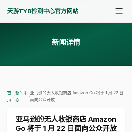
天游TY8检测中心官方网站
新闻详情
首
新闻中
亚马逊的无人收银商店 Amazon Go 将于 1 月 22 日
›
›
页
心
面向公众开放
亚马逊的无人收银商店 Amazon
Go 将于 1 月 22 日面向公众开放