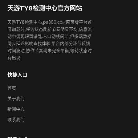
天游TY8检测中心官方网站
天游TY8检测中心,pa360.cc✅网页版平台首
屏加载时,任务状态刷新节奏明显不均,信息流
动中偶现短暂错乱.入口动线简洁,但多端数据
同步延迟影响查找体验.平台内部分环节反馈
时间波动,协作节奏尚未完全平衡,等待状态时
有出现.
快捷入口
首页
关于我们
新闻中心
联系我们