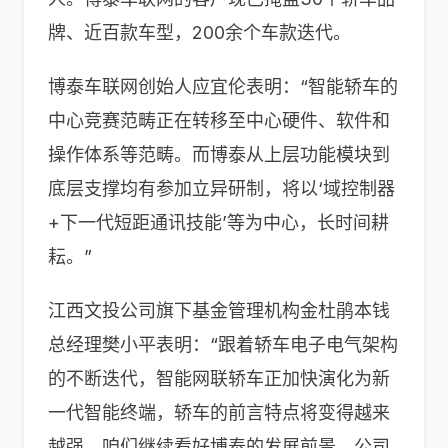
牌、近百款车型，200余个车款迭代。
博泰车联网创始人应宜伦表明：“智能轿车的
中心竞赛范畴正在转移至中心硬件、软件和
操作体系等范畴。而博泰从上层功能模块到
底层支撑均有参加立异研制，将以‘域控制器
+下一代短距通讯技能’等为中心，长时间耕
耘。”
江西文投公司旗下基金管理机构金杜鹃本钱
总经理樊小平表明：“跟着轿车电子电气架构
的不断迭代，智能网联轿车正加快演化为新
一代智能终端，轿车的前言特点将变得越来
越强。咱们继续看好博泰的发展前景，公司