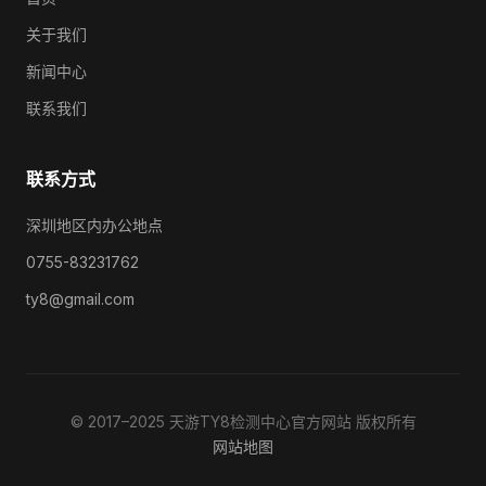
关于我们
新闻中心
联系我们
联系方式
深圳地区内办公地点
0755-83231762
ty8@gmail.com
© 2017–2025 天游TY8检测中心官方网站 版权所有
网站地图