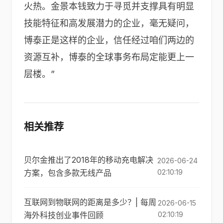
火热。金景本钱致力于寻觅并支撑具有明显
技能特征和高发展潜力的企业，毫无疑问，
博泰正是这样的企业，信任经过咱们两边的
资源互补，博泰的全球事务布局定能更上一
层楼。”
相关推荐
贝尔金推出了2018年的移动充电解决
2026-06-24
方案，包含多款无线产品
02:10:19
互联网到物联网的距离是多少？| 每周
2026-06-15
海外科技创业事件回顾
02:10:19