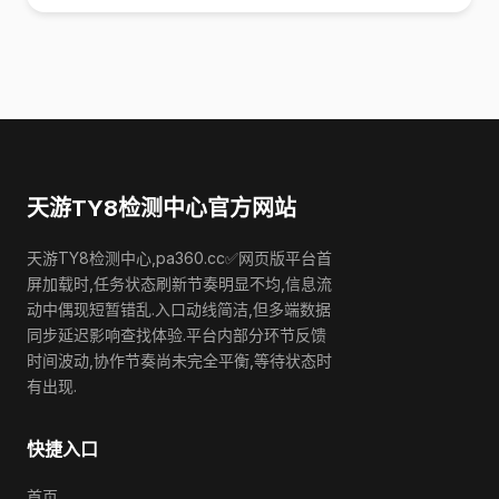
天游TY8检测中心官方网站
天游TY8检测中心,pa360.cc✅网页版平台首
屏加载时,任务状态刷新节奏明显不均,信息流
动中偶现短暂错乱.入口动线简洁,但多端数据
同步延迟影响查找体验.平台内部分环节反馈
时间波动,协作节奏尚未完全平衡,等待状态时
有出现.
快捷入口
首页