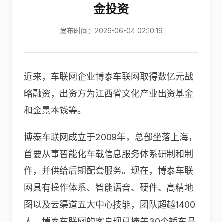
金投资
发布时间：2026-06-04 02:10:19
近来，车联网企业博泰车联网取得数亿元战
略融资，出资方为江西省文化产业出资基金
和金景本钱等。
博泰车联网成立于2009年，总部坐落上海，
首要从事智能化车载信息服务体系研制和制
作，并供给后期配套服务。现在，博泰车联
网具有操作体系、智能语音、硬件、高精地
图以及云渠道五大中心技能，团队超越1400
人。博泰车联网的客户现已掩盖30个轿车品