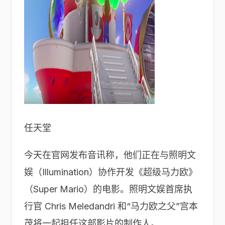
任天堂
今天在官网发布音讯称，他们正在与照明文
娱（Illumination）协作开发《超级马力欧》
（Super Mario）的电影。照明文娱首席执
行官 Chris Meledandri 和“马力欧之父”宫本
茂将一起担任这部影片的制作人。