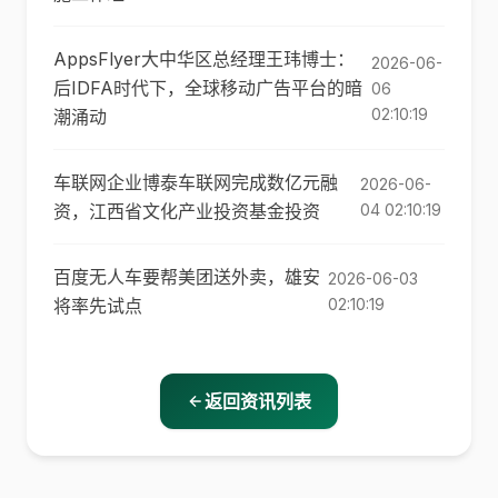
AppsFlyer大中华区总经理王玮博士：
2026-06-
后IDFA时代下，全球移动广告平台的暗
06
02:10:19
潮涌动
车联网企业博泰车联网完成数亿元融
2026-06-
资，江西省文化产业投资基金投资
04 02:10:19
百度无人车要帮美团送外卖，雄安
2026-06-03
将率先试点
02:10:19
返回资讯列表