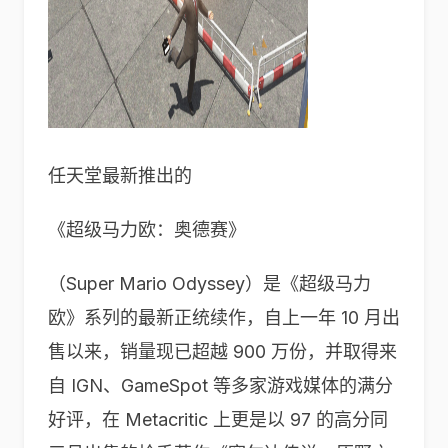
任天堂最新推出的
《超级马力欧：奥德赛》
（Super Mario Odyssey）是《超级马力
欧》系列的最新正统续作，自上一年 10 月出
售以来，销量现已超越 900 万份，并取得来
自 IGN、GameSpot 等多家游戏媒体的满分
好评，在 Metacritic 上更是以 97 的高分同