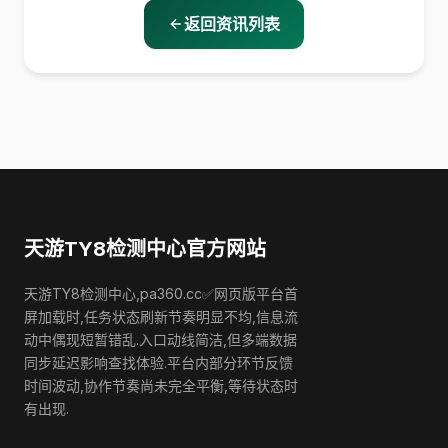
返回资讯列表
天游TY8检测中心官方网站
天游TY8检测中心,pa360.cc✅网页版平台首
屏加载时,任务状态刷新节奏明显不均,信息流
动中偶现短暂错乱.入口动线简洁,但多端数据
同步延迟影响查找体验.平台内部分环节反馈
时间波动,协作节奏尚未完全平衡,等待状态时
有出现.