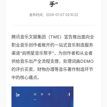
手”
发布时间：2026-01-07 02:10:22
腾讯音乐文娱集团（TME）宣告推出面向全
职业音乐创作者敞开的一站式音乐制造服务
渠道“启明星音乐帮手”，为创作者和从业者
供给音乐出产全流程支撑，处理词曲DEMO
的评价买卖、财物办理等音乐著作制造环节
中的核心痛点。