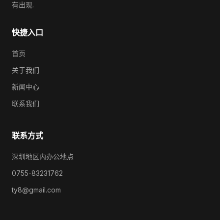
有出现.
快捷入口
首页
关于我们
新闻中心
联系我们
联系方式
深圳地区内办公地点
0755-83231762
ty8@gmail.com