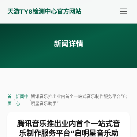
天游TY8检测中心官方网站
新闻详情
首
新闻中
腾讯音乐推出业内首个一站式音乐制作服务平台“启
›
›
页
心
明星音乐助手”
腾讯音乐推出业内首个一站式音
乐制作服务平台“启明星音乐助