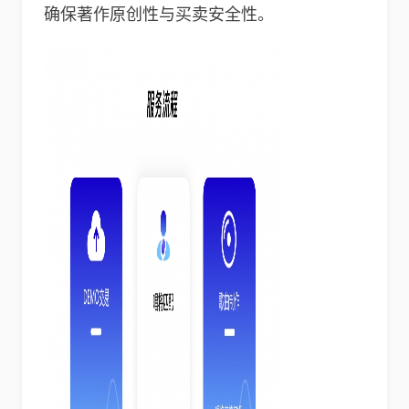
确保著作原创性与买卖安全性。