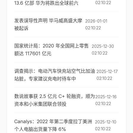
13.6 亿部 华为将跌出全球前六
02:10:22
发表误导性声明 毕马威高盛大摩
2026-01-01
被起诉
02:10:22
国家统计局：2020 年全国网上零售
2025-12-30
额达 117601 亿元
02:10:22
调查揭示：电动汽车快充站空气比加油
2025-12-17
站脏，专家建议充电时待车中
02:10:22
数说故事获 2.5 亿元 C+ 轮融资，顺为
2025-12-16
资本和小米集团联合领投
02:10:22
Canalys：2022 年第二季度拉丁美洲
2025-12-10
个人电脑出货量下降 6%
02:10:22