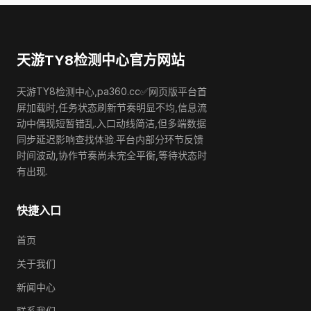
天游TY8检测中心官方网站
天游TY8检测中心,pa360.cc✅网页版平台首
屏加载时,任务状态刷新节奏明显不均,信息流
动中偶现短暂错乱.入口动线简洁,但多端数据
同步延迟影响查找体验.平台内部分环节反馈
时间波动,协作节奏尚未完全平衡,等待状态时
有出现.
快捷入口
首页
关于我们
新闻中心
联系我们