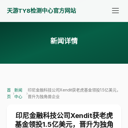
天游TY8检测中心官方网站
新闻详情
首
新闻
印尼金融科技公司Xendit获老虎基金领投1.5亿美元，
›
›
页
中心
晋升为独角兽企业
印尼金融科技公司Xendit获老虎
基金领投1.5亿美元，晋升为独角