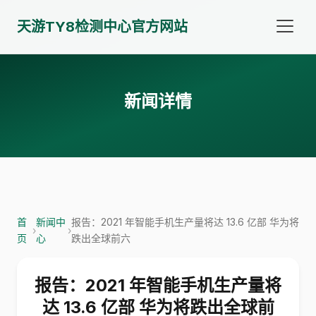
天游TY8检测中心官方网站
新闻详情
首
新闻中
报告：2021 年智能手机生产量将达 13.6 亿部 华为将
›
›
页
心
跌出全球前六
报告：2021 年智能手机生产量将
达 13.6 亿部 华为将跌出全球前