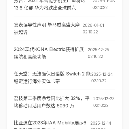
报告：2021 年智能手机生产量将达
2026-01-08
13.6 亿部 华为将跌出全球前六
02:10:22
发表误导性声明 毕马威高盛大摩
2026-01-01
被起诉
02:10:22
2024现代KONA Electric获得扩展
2025-12-25
续航和高级功能
02:10:22
任天堂：无法确保日语版 Switch 2 能
2025-12-24
稳定运行海外实体卡带
02:10:22
荔枝第二季度净亏同比扩大 32%，平
2025-12-23
均移动月活用户数达 6090 万
02:10:22
比亚迪在2023年IAA Mobility展示6
2025-12-14