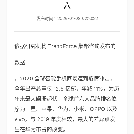
六
发布时间：2026-01-08 02:10:22
依据研究机构 TrendForce 集邦咨询发布的
数据
，2020 全球智能手机商场遭到疫情冲击，
全年出产总量仅 12.5 亿部，年减 11%，为历
年来最大阑珊起伏。全球前六大品牌排名依
序为三星、苹果、华为、小米、OPPO 以及
vivo，与 2019 年度相较，最大的差异点发
生在华为市占的改变。