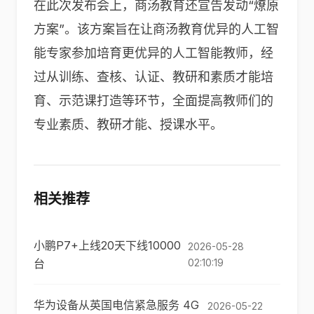
在此次发布会上，商汤教育还宣告发动“燎原
方案”。该方案旨在让商汤教育优异的人工智
能专家参加培育更优异的人工智能教师，经
过从训练、查核、认证、教研和素质才能培
育、示范课打造等环节，全面提高教师们的
专业素质、教研才能、授课水平。
相关推荐
小鹏P7+上线20天下线10000
2026-05-28
台
02:10:19
华为设备从英国电信紧急服务 4G
2026-05-22