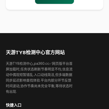
天游TY8检测中心官方网站
天游TY8检测中心,pa360.cc✅网页版平台首
屏加载时,任务状态刷新节奏明显不均,信息流
动中偶现短暂错乱.入口动线简洁,但多端数据
同步延迟影响查找体验.平台内部分环节反馈
时间波动,协作节奏尚未完全平衡,等待状态时
有出现.
快捷入口