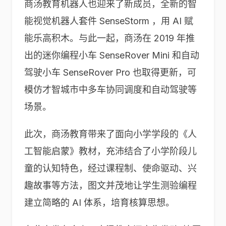
商汤教育机器人也迎来了新成员，全新的智
能视觉机器人套件 SenseStorm ，用 AI 赋
能乐高积木。与此一起，商汤在 2019 年推
出的迷你编程小车 SenseRover Mini 和自动
驾驶小车 SenseRover Pro 也取得更新，可
模仿才智城市中多车协同调度和自动驾驶等
场景。
此次，商汤教育带来了面向小学学段的《人
工智能启蒙》教材，充沛结合了小学阶段儿
童的认知特色，经过课程制、使命驱动、兴
趣故事等方法，图文并茂地让学生测验编程
建立简略的 AI 体系，培育核算思想。