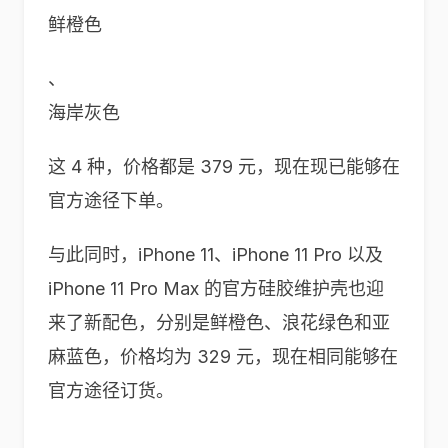
鲜橙色
、
海岸灰色
这 4 种，价格都是 379 元，现在现已能够在
官方途径下单。
与此同时，iPhone 11、iPhone 11 Pro 以及
iPhone 11 Pro Max 的官方硅胶维护壳也迎
来了新配色，分别是鲜橙色、浪花绿色和亚
麻蓝色，价格均为 329 元，现在相同能够在
官方途径订货。