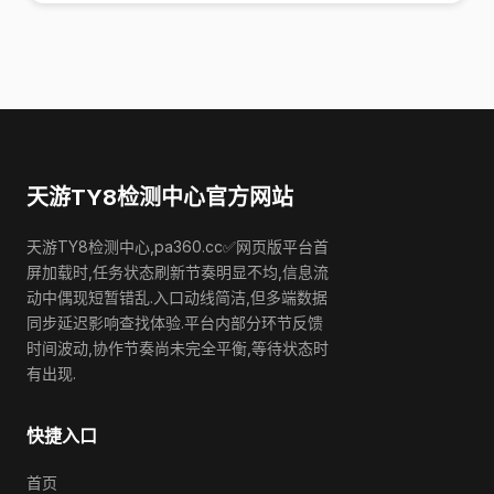
天游TY8检测中心官方网站
天游TY8检测中心,pa360.cc✅网页版平台首
屏加载时,任务状态刷新节奏明显不均,信息流
动中偶现短暂错乱.入口动线简洁,但多端数据
同步延迟影响查找体验.平台内部分环节反馈
时间波动,协作节奏尚未完全平衡,等待状态时
有出现.
快捷入口
首页