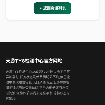
返回资讯列表
天游TY8检测中心官方网站
天游TY8检测中心,pa360.cc✅网页版平台首
屏加载时,任务状态刷新节奏明显不均,信息流
动中偶现短暂错乱.入口动线简洁,但多端数据
同步延迟影响查找体验.平台内部分环节反馈
时间波动,协作节奏尚未完全平衡,等待状态时
有出现.