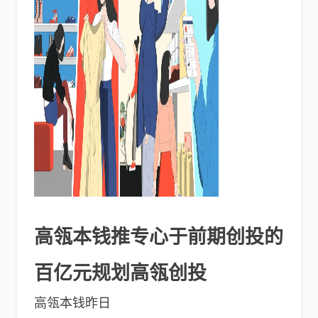
高瓴本钱推专心于前期创投的
百亿元规划高瓴创投
高瓴本钱昨日