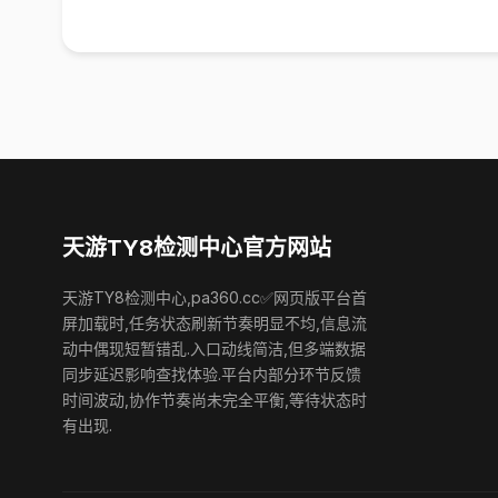
天游TY8检测中心官方网站
天游TY8检测中心,pa360.cc✅网页版平台首
屏加载时,任务状态刷新节奏明显不均,信息流
动中偶现短暂错乱.入口动线简洁,但多端数据
同步延迟影响查找体验.平台内部分环节反馈
时间波动,协作节奏尚未完全平衡,等待状态时
有出现.