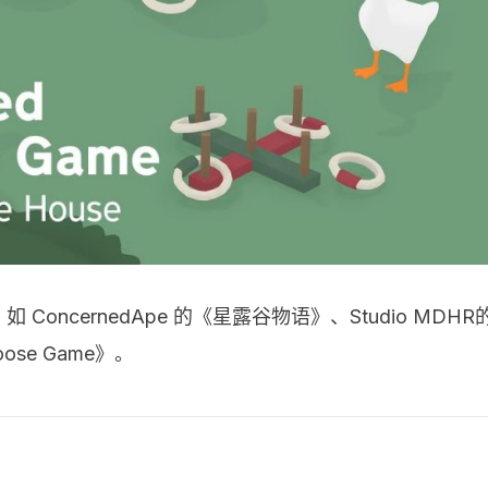
如 ConcernedApe 的《星露谷物语》、Studio MDHR
oose Game》。