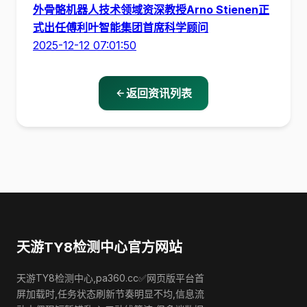
外骨骼机器人技术领域资深教授Arno Stienen正
式出任傅利叶智能集团首席科学顾问
2025-12-12 07:01:50
返回资讯列表
天游TY8检测中心官方网站
天游TY8检测中心,pa360.cc✅网页版平台首
屏加载时,任务状态刷新节奏明显不均,信息流