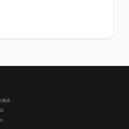
公地点
62
om