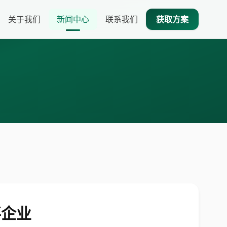
关于我们
新闻中心
联系我们
获取方案
事企业