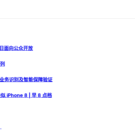
2 日面向公众开放
列
频业务识别及智能保障验证
 iPhone 8 | 早 8 点档
？