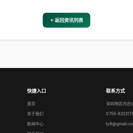
返回资讯列表
快捷入口
联系方式
首页
深圳地区内办
关于我们
0755-832317
新闻中心
ty8@gmail.c