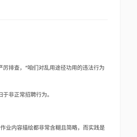
严厉排查，“咱们对乱用途径功用的违法行为
归于非正常招聘行为。
旗帜，作业内容描绘都非常含糊且简略，而实践是