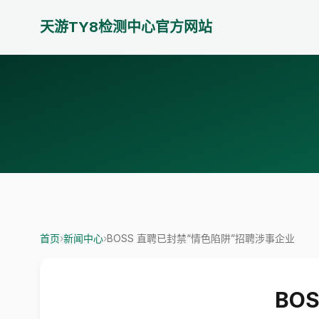
天游TY8检测中心官方网站
首页
›
新闻中心
›
BOSS 直聘已封禁“情色陷阱”招聘涉事企业
BO