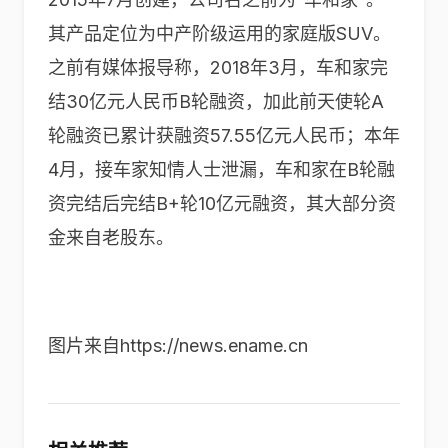
其产品定位为中产阶级运用的家庭版SUV。
之前有媒体报导称，2018年3月，车和家完
结30亿元人民币B轮融资，加此前天使轮A
轮融资已累计获融资57.55亿元人民币；本年
4月，接车家知情人士泄漏，车和家在B轮融
资完结后完结B+轮10亿元融资，其大部分资
金来自老股东。
图片来自https://news.ename.cn