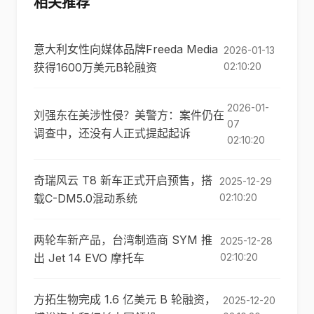
相关推荐
意大利女性向媒体品牌Freeda Media
2026-01-13
获得1600万美元B轮融资
02:10:20
2026-01-
刘强东在美涉性侵？美警方：案件仍在
07
调查中，还没有人正式提起起诉
02:10:20
奇瑞风云 T8 新车正式开启预售，搭
2025-12-29
载C-DM5.0混动系统
02:10:20
两轮车新产品，台湾制造商 SYM 推
2025-12-28
出 Jet 14 EVO 摩托车
02:10:20
方拓生物完成 1.6 亿美元 B 轮融资，
2025-12-20