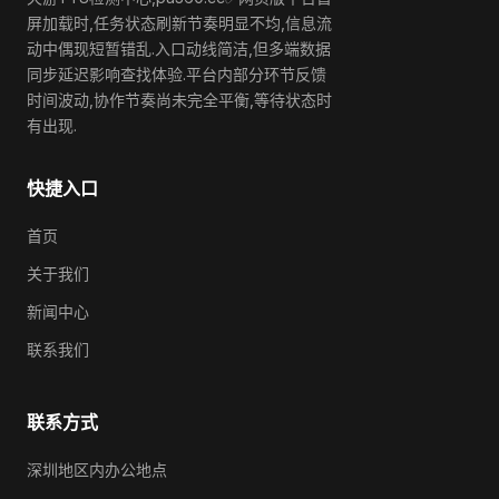
屏加载时,任务状态刷新节奏明显不均,信息流
动中偶现短暂错乱.入口动线简洁,但多端数据
同步延迟影响查找体验.平台内部分环节反馈
时间波动,协作节奏尚未完全平衡,等待状态时
有出现.
快捷入口
首页
关于我们
新闻中心
联系我们
联系方式
深圳地区内办公地点