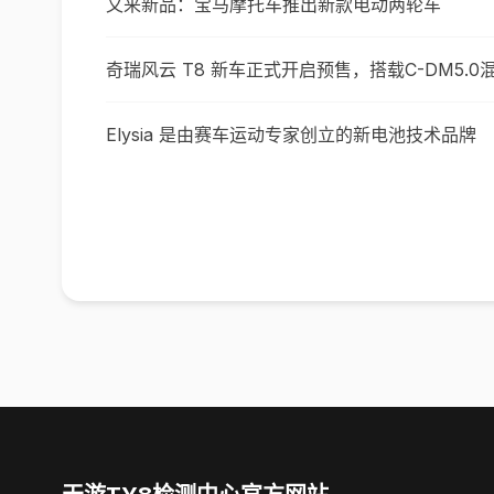
又来新品：宝马摩托车推出新款电动两轮车
奇瑞风云 T8 新车正式开启预售，搭载C-DM5.0
Elysia 是由赛车运动专家创立的新电池技术品牌