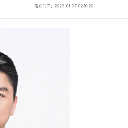
发布时间：2026-01-07 02:10:20