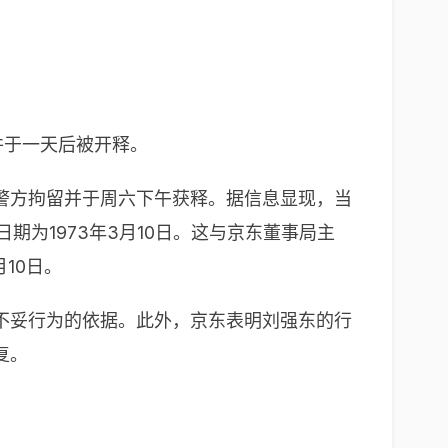
并于一天后被开释。
警方拘留并于周六下午获释。据信息显现，当
生日期为1973年3月10日。这与京东董事局主
10日。
不妥行为的依据。此外，京东表明刘强东的行
复。