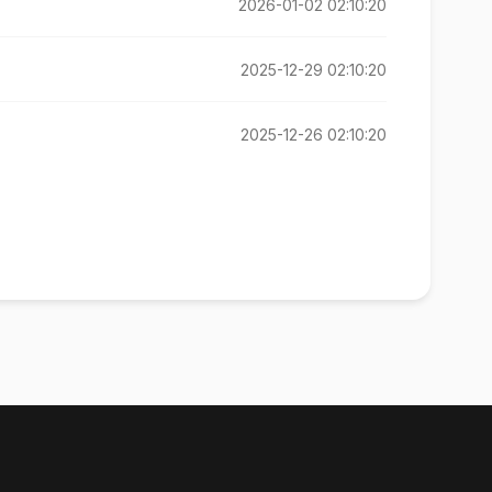
2026-01-02 02:10:20
2025-12-29 02:10:20
2025-12-26 02:10:20