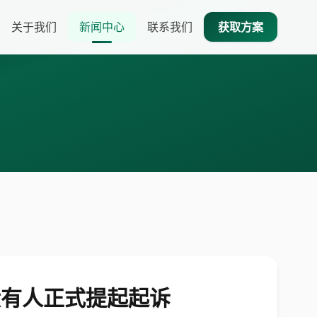
关于我们
新闻中心
联系我们
获取方案
没有人正式提起起诉