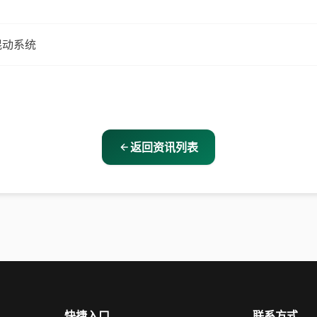
混动系统
返回资讯列表
快捷入口
联系方式