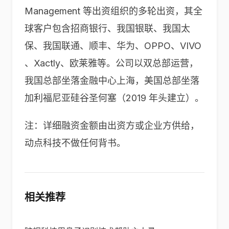
Management 等出资组织的多轮出资，其全
球客户包含招商银行、我国银联、我国太
保、我国联通、顺丰、华为、OPPO、VIVO
、Xactly、欧莱雅等。公司以双总部运营，
我国总部坐落金融中心上海，美国总部坐落
加利福尼亚硅谷圣何塞（2019 年头建立）。
注：详细融资金额由出资方或企业方供给，
动点科技不做任何背书。
相关推荐