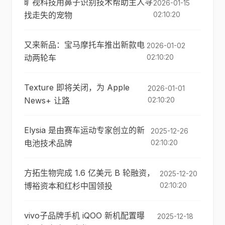
旷视科技用鼻子识别技术帮助主人寻
2026-01-15
找走失的宠物
02:10:20
又来新品：宝马摩托车推出新款电
2026-01-02
动两轮车
02:10:20
Texture 即将关闭，为 Apple
2026-01-01
News+ 让路
02:10:20
Elysia 是由赛车运动专家创立的新
2025-12-26
电池技术品牌
02:10:20
方拓生物完成 1.6 亿美元 B 轮融资，
2025-12-20
博裕资本和红杉中国领投
02:10:20
vivo子品牌手机 iQOO 新机配置曝
2025-12-18