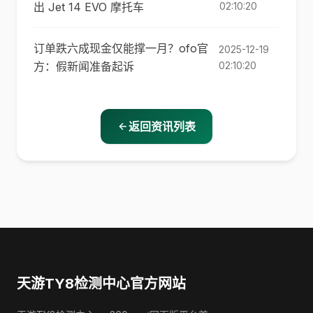
出 Jet 14 EVO 摩托车
02:10:20
订单跌六成现金仅能撑一月？ofo官
2025-12-19
方：假新闻准备起诉
02:10:20
返回资讯列表
天游TY8检测中心官方网站