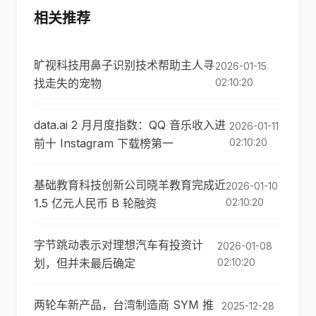
相关推荐
旷视科技用鼻子识别技术帮助主人寻
2026-01-15
找走失的宠物
02:10:20
data.ai 2 月月度指数：QQ 音乐收入进
2026-01-11
前十 Instagram 下载榜第一
02:10:20
基础教育科技创新公司晓羊教育完成近
2026-01-10
1.5 亿元人民币 B 轮融资
02:10:20
字节跳动表示对理想汽车有投资计
2026-01-08
划，但并未最后确定
02:10:20
两轮车新产品，台湾制造商 SYM 推
2025-12-28