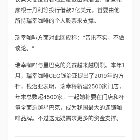
摩根士丹利等投行借款2亿美元，首要由他
所持瑞幸咖啡的个人股票来支撑。
瑞幸咖啡方面对此回应称：“音讯不实，不做
谈论。”
瑞幸咖啡与
星巴克
的竞赛越来越剧烈。本年1
月，瑞幸咖啡CEO钱治亚提出了2019年的方
针，钱治亚表明，瑞幸将新建2500家门店，
年末总数超4500家。一起她称要在门店和杯
量全面逾越星巴克，成为我国最大的连锁咖
啡品牌。不过这无疑需求更多的资金支撑。