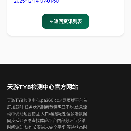
2025-12-14 07:01:50
返回资讯列表
天游TY8检测中心官方网站
天游TY8检测中心,pa360.cc✅网页版平台首
屏加载时,任务状态刷新节奏明显不均,信息流
动中偶现短暂错乱.入口动线简洁,但多端数据
同步延迟影响查找体验.平台内部分环节反馈
时间波动,协作节奏尚未完全平衡,等待状态时