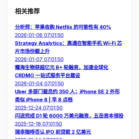
相关推荐
分析师：苹果收购 Netflix 的可能性有 40%
2026-01-08 07:01:50
Strategy Analytics：高通在智能手机 Wi-Fi 芯
片市场份额上升
2026-01-07 07:01:50
耀海生物获超亿元 B+ 轮融资，加速全球化
CRDMO 一站式服务平台建设
2026-01-04 07:01:50
Uber 多部门裁员约 350 人；iPhone SE 2 外形
类似 iPhone 8 | 早 8 点档
2025-12-24 07:01:50
闪送完成 D1 轮 6000 万美元融资，五岳资本领投
2025-12-18 07:01:50
瑞幸咖啡否认 IPO 前贷款 2 亿美元