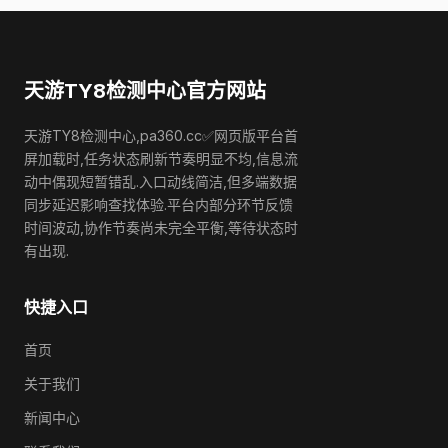
天游TY8检测中心官方网站
天游TY8检测中心,pa360.cc✅网页版平台首
屏加载时,任务状态刷新节奏明显不均,信息流
动中偶现短暂错乱.入口动线简洁,但多端数据
同步延迟影响查找体验.平台内部分环节反馈
时间波动,协作节奏尚未完全平衡,等待状态时
有出现.
快捷入口
首页
关于我们
新闻中心