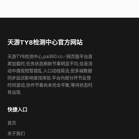
天游TY8检测中心官方网站
天游TY8检测中心,pa360.cc✅网页版平台首
屏加载时,任务状态刷新节奏明显不均,信息流
动中偶现短暂错乱.入口动线简洁,但多端数据
同步延迟影响查找体验.平台内部分环节反馈
时间波动,协作节奏尚未完全平衡,等待状态时
有出现.
快捷入口
首页
关于我们