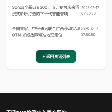
Sonos全新Era 300上市，专为未来沉
2025-12-17
浸式聆听打造的下一代智能音响
07:50:50
全国首家，中兴通讯联合广西移动实现
2025-12-15
OTN 光缆故障精准地理定位
07:50:50
返回资讯列表