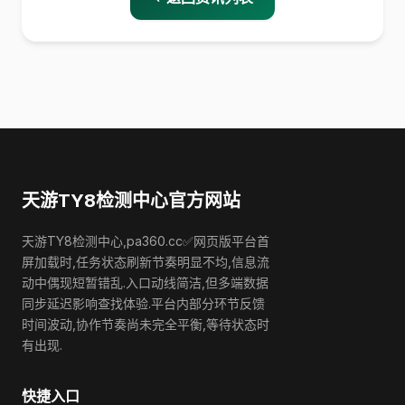
天游TY8检测中心官方网站
天游TY8检测中心,pa360.cc✅网页版平台首
屏加载时,任务状态刷新节奏明显不均,信息流
动中偶现短暂错乱.入口动线简洁,但多端数据
同步延迟影响查找体验.平台内部分环节反馈
时间波动,协作节奏尚未完全平衡,等待状态时
有出现.
快捷入口